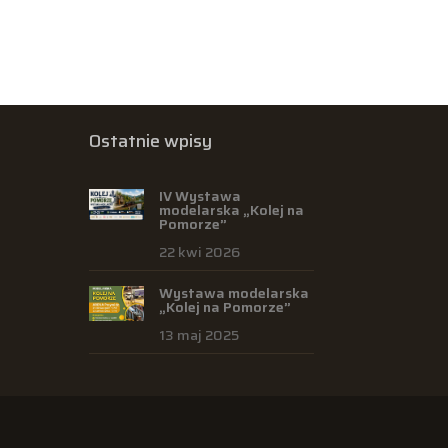
Ostatnie wpisy
IV Wystawa
modelarska „Kolej na
Pomorze”
22 kwi 2026
Wystawa modelarska
„Kolej na Pomorze”
13 maj 2025