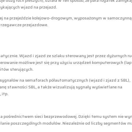
e duży ruch pieszych), działa w ten sposób, że para rogatek zamyk
ykających wjazd na przejazd.
owej na przejeździe kolejowo-drogowym, wyposażonym w samoczynną 
trzegawcze przejazdowe.
tycznie. Wjazd i zjazd ze szlaku sterowany jest przez dyżurnych r
Sterowanie możliwe jest się przy użyciu urządzeń komputerowych (lap
pitów sterujących.
e sygnałów na semaforach półautomatycznych (wjazd i zjazd z SBL),
anę stawności SBL, a także wizualizują sygnały wyświetlane na
 itp.
 za pośrednictwem sieci bezprzewodowej. Dzięki temu system nie
anie poszczególnych modułów. Niezależnie od liczby segmentów ma