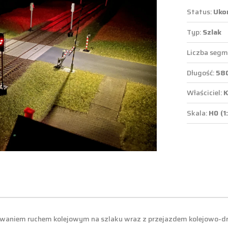
Status:
Uko
Typ:
Szlak
Liczba seg
Długość:
58
Właściciel:
K
Skala:
H0 (1
waniem ruchem kolejowym na szlaku wraz z przejazdem kolejowo-