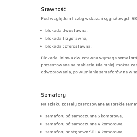
Stawność
Pod względem liczby wskazań sygnałowych SBL 
blokada dwustawna,
blokada trzystawna,
blokada czterostawna.
Blokada liniowa dwustawna wymaga semaforów d
prezentowana na makiecie. Nie mniej, można za
odwzorowania, po wymianie semaforów na właśc
Semafory
Na szlaku zostały zastosowane autorskie sema
semafory półsamoczynne 5 komorowe,
semafory półsamoczynne 4 komorowe,
semafory odstępowe SBL 4 komorowe,