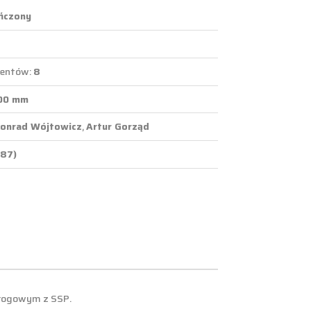
ńczony
mentów:
8
00 mm
onrad Wójtowicz
,
Artur Gorząd
:87)
drogowym z SSP.