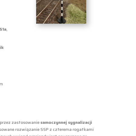
S1a
,
ik
em
poprzez zastosowanie
samoczynnej sygnalizacji
tosowane rozwiązanie SSP z czterema rogatkami