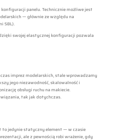
onfiguracji panelu. Technicznie możliwe jest
odelarskich — głównie ze względu na
i SBL).
dzięki swojej elastycznej konfiguracji pozwala
odczas imprez modelarskich, stale wprowadzamy
kszy jego niezawodność, skalowalność i
onizację obsługi ruchu na makiecie.
wiązania, tak jak dotychczas.
t to jedynie statyczny element — w czasie
ezentacji, ale z pewnością robi wrażenie, gdy