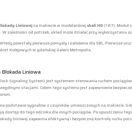
lokady Liniowej
na makiecie w modelarskiej
skali H0
(1:87). Moduł 
). W zależności od potrzeb, układ może działać przy wykorzystaniu 
. Wtedy powstały pierwsze pomysły i założenia dla SBL. Pierwsze ur
iet Kolejowych w gdańskiej Galerii Metropolia.
a Blokada Liniowa
lock Signaling System) jest systemem sterowania ruchem pociągów
zególnymi stacjami. Celem tego systemu jest zapewnienie bezpiec
torom.
na podstawie sygnałów z czujników umieszczonych na makiecie. Gdy 
ą dostęp do tego odcinka dla innych pociągów. Po opuszczeniu tego 
kady liniowej zapewnia efektywną i bezpieczną kontrolę ruchu poci