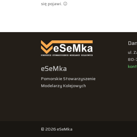
się pojawi. 😉
Dan
ul. 
80-
eSeMka
kon
Pomorskie Stowarzyszenie
Modelarzy Kolejowych
© 2026 eSeMka