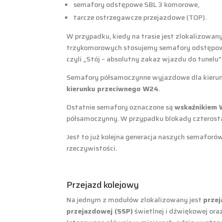
semafory odstępowe SBL 3 komorowe,
tarcze ostrzegawcze przejazdowe (TOP).
W przypadku, kiedy na trasie jest zlokalizowa
trzykomorowych stosujemy semafory odstępow
czyli „Stój – absolutny zakaz wjazdu do tunelu”
Semafory półsamoczynne wyjazdowe dla kierun
kierunku przeciwnego W24
.
Ostatnie semafory oznaczone są
wskaźnikiem
półsamoczynny. W przypadku blokady czterost
Jest to już kolejna generacja naszych semafor
rzeczywistości.
Przejazd kolejowy
Na jednym z modułów zlokalizowany jest
przej
przejazdowej (SSP)
świetlnej i dźwiękowej or