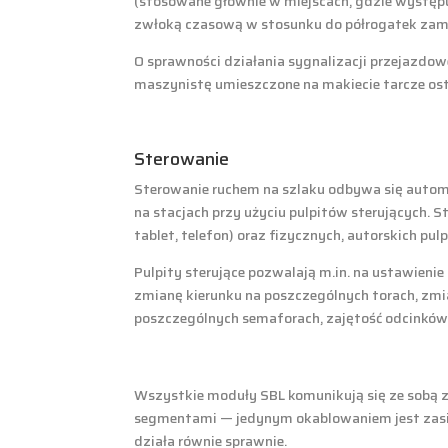
(stosowane głównie w miejscach, gdzie występuj
zwłoką czasową w stosunku do półrogatek zam
O sprawności działania sygnalizacji przejazd
maszynistę umieszczone na makiecie tarcze os
Sterowanie
Sterowanie ruchem na szlaku odbywa się automa
na stacjach przy użyciu pulpitów sterujących. 
tablet, telefon) oraz fizycznych, autorskich pul
Pulpity sterujące pozwalają m.in. na ustawieni
zmianę kierunku na poszczególnych torach, zmi
poszczególnych semaforach, zajętość odcinków,
Wszystkie moduły SBL komunikują się ze sobą
segmentami — jedynym okablowaniem jest zasil
działa równie sprawnie.