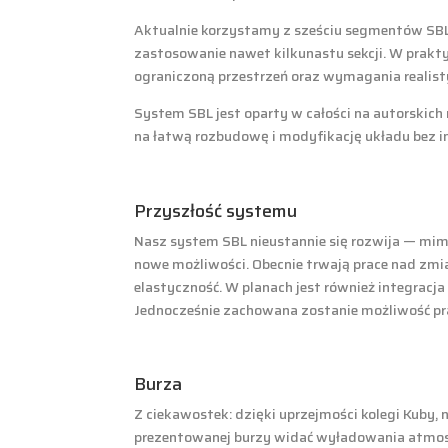
Aktualnie korzystamy z sześciu segmentów SBL, 
zastosowanie nawet kilkunastu sekcji. W prakty
ograniczoną przestrzeń oraz wymagania realis
System SBL jest oparty w całości na autorskich 
na łatwą rozbudowę i modyfikację układu bez ing
Przyszłość systemu
Nasz system SBL nieustannie się rozwija — mi
nowe możliwości. Obecnie trwają prace nad zmi
elastyczność. W planach jest również integracja
Jednocześnie zachowana zostanie możliwość pra
Burza
Z ciekawostek: dzięki uprzejmości kolegi Kuby,
prezentowanej burzy widać wyładowania atmosfer