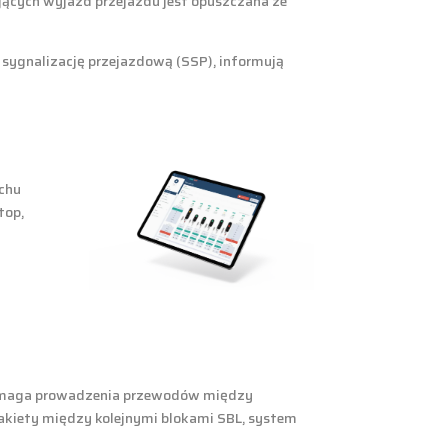
ających wyjazd przejazdu jest opuszczana ze
sygnalizację przejazdową (SSP), informują
uchu
top,
 wymaga prowadzenia przewodów między
kiety między kolejnymi blokami SBL, system