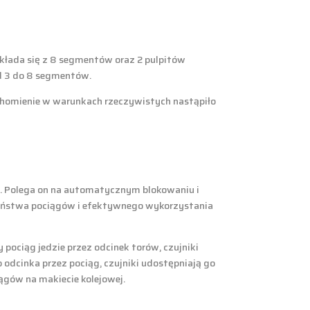
składa się z 8 segmentów oraz 2 pulpitów
od 3 do 8 segmentów.
uchomienie w warunkach rzeczywistych nastąpiło
. Polega on na automatycznym blokowaniu i
zeństwa pociągów i efektywnego wykorzystania
pociąg jedzie przez odcinek torów, czujniki
odcinka przez pociąg, czujniki udostępniają go
ągów na makiecie kolejowej.