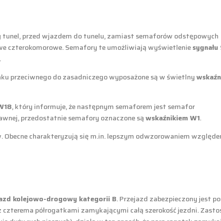
ny tunel, przed wjazdem do tunelu, zamiast semaforów odstępowych
e czterokomorowe. Semafory te umożliwiają wyświetlenie
sygnału 
.
ku przeciwnego do zasadniczego wyposażone są w świetlny
wskaźn
 W18
, który informuje, że następnym semaforem jest semafor
awnej, przedostatnie semafory oznaczone są
wskaźnikiem W1
.
ów. Obecne charakteryzują się m.in. lepszym odwzorowaniem względ
azd kolejowo-drogowy kategorii B
. Przejazd zabezpieczony jest 
az czterema półrogatkami zamykającymi całą szerokość jezdni. Zas