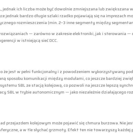
jednak ich liczba może być dowolnie zmniejszana lub zwiększana w k
ce jednak bardzo długie szlaki rzadko pojawiają się na imprezach m
tycznego rozmieszczenia (min. 2–3 inne segmenty między segmentam
rozwiązaniach — zarówno w zakresie elektroniki, jak i sterowania — 
erencji w istniejącą sieć DCC.
mo że jest w pełni funkcjonalny i z powodzeniem wykorzystywany p
aną sposobu komunikacji między modułami, co jeszcze bardziej zwię
 systemu SBL ze stacją kolejową, co pozwoli na jeszcze lepszą synchr
cy SBL w trybie autonomicznym — jako niezależnie działającego roz
 nad przejazdem kolejowym może pojawić się chmura burzowa. Nie jes
yczne, a w tle słychać grzmoty. Efekt ten nie towarzyszy każdej pr