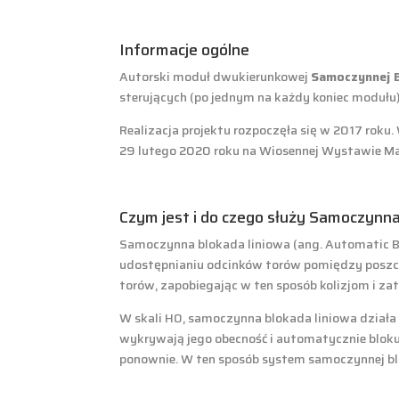
Informacje ogólne
Autorski moduł dwukierunkowej
Samoczynnej B
sterujących (po jednym na każdy koniec modułu
Realizacja projektu rozpoczęła się w 2017 roku
29 lutego 2020 roku na Wiosennej Wystawie Mak
Czym jest i do czego służy Samoczynn
Samoczynna blokada liniowa (ang. Automatic B
udostępnianiu odcinków torów pomiędzy poszc
torów, zapobiegając w ten sposób kolizjom i za
W skali H0, samoczynna blokada liniowa działa 
wykrywają jego obecność i automatycznie blokuj
ponownie. W ten sposób system samoczynnej blo