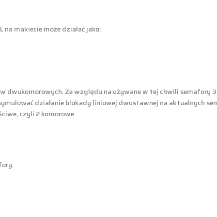
na makiecie może działać jako:
wukomorowych. Ze względu na używane w tej chwili semafory 3 i 4
symulować działanie blokady liniowej dwustawnej na aktualnych se
iwe, czyli 2 komorowe.
fory: