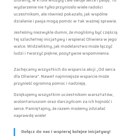
dioramy, w które włożyły całe swoje serce i pasję. To
wydarzenie nie tylko przyniosło wiele radości
uczestnikom, ale również pokazało, jak wspólne
działanie i pasja mogą pomóc w tak ważnej sprawie.
Jesteśmy niezwykle dumni, że mogliśmy być częścią
tej szlachetnej inicjatywy i wspierać Oliwiera w jego
walce. Widzieliśmy, jak modelarstwo może łączyć
ludzi i tworzyć piękne, pozytywne wspomnienia.
Zachęcamy wszystkich do wsparcia akcji „Od serca
dla Oliwiera”. Nawet najmniejsze wsparcie może
przynieść ogromną pomoc i nadzieję.
Dziękujemy wszystkim uczestnikom warsztatów,
wolontariuszom oraz darczyńcom za ich hojność i
serce. Pamiętajmy, że razem możemy zdziałać
naprawdę wiele!
Dołącz do nas i wspieraj kolejne inicjatywy!