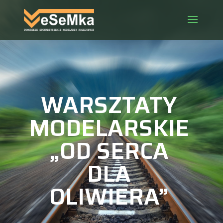
WARSZTATY
MODELARSKIE
„OD SERCA
DLA
OLIWIERA”