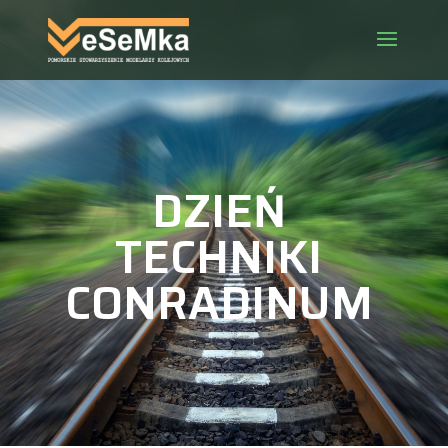
DZIEŃ
TECHNIKI
CONRADINUM